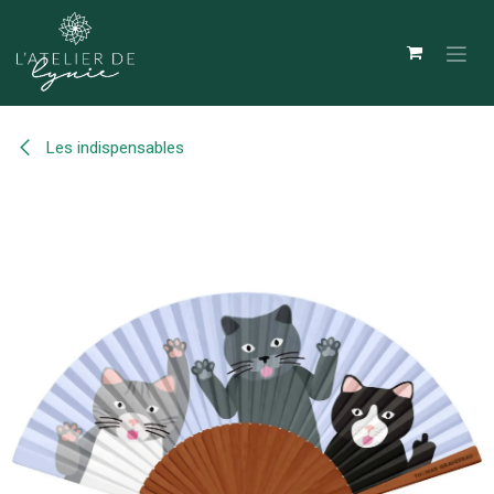
Se rendre au contenu
Les indispensables