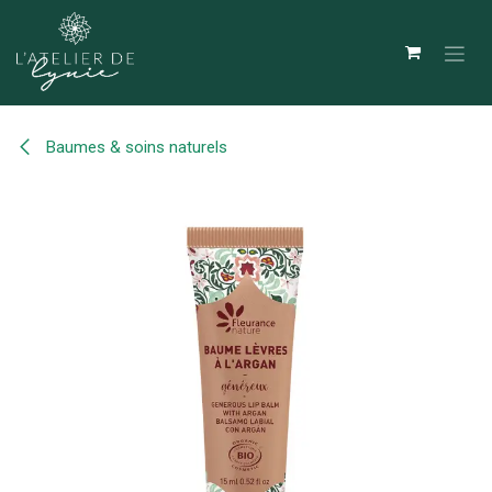
Se rendre au contenu
Baumes & soins naturels