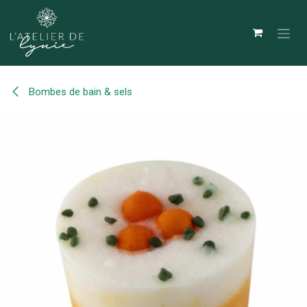
Se rendre au contenu
Bombes de bain & sels