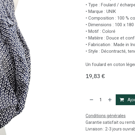
• Type : Foulard / échar
• Marque : UNIK
• Composition : 100 % c
• Dimensions : 100 x 18
• Motif : Coloré
• Matière : Douce et conf
• Fabrication : Made in In
• Style : Décontracté, te
Un foulard en coton léger,
19,83
€
Ajou
Conditions générales
Garantie satisfait ou rem
Livraison : 2-3 jours ouvra