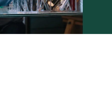
Conditions générales de vente -
Politique vie privée