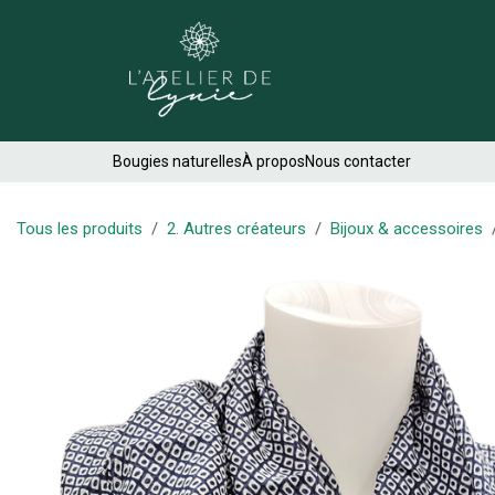
Se rendre au contenu
Créations
Bougies naturelles
À propos
Nous contacter
Tous les produits
2. Autres créateurs
Bijoux & accessoires