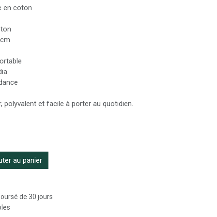
pe en coton
oton
0 cm
ortable
dia
ndance
 polyvalent et facile à porter au quotidien.
ter au panier
boursé de 30 jours
bles