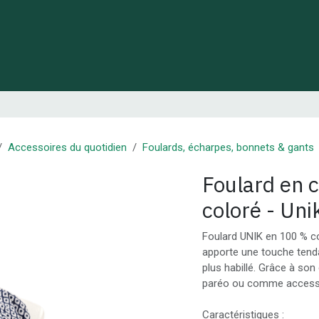
 de Lynie
Créations de créateurs locaux
Idées cadeaux
Accessoires du quotidien
Foulards, écharpes, bonnets & gants
Foulard en c
coloré - Un
Foulard UNIK en 100 % co
apporte une touche tenda
plus habillé. Grâce à son
paréo ou comme access
Caractéristiques :