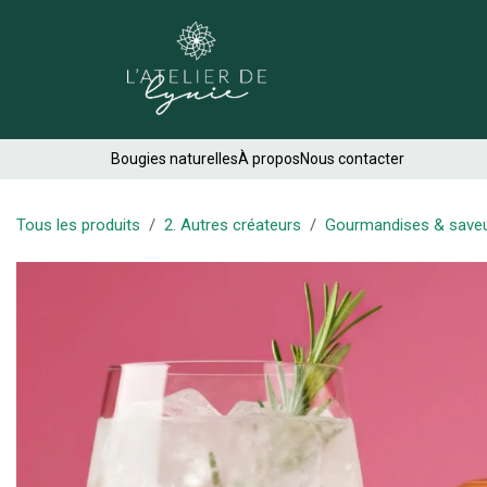
Se rendre au contenu
Créations
Bougies naturelles
À propos
Nous contacter
Tous les produits
2. Autres créateurs
Gourmandises & save