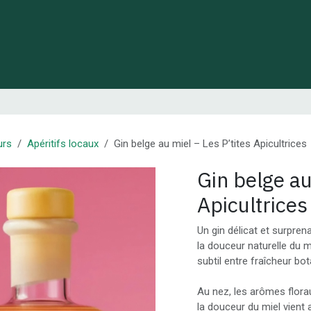
 de Lynie
Créations de créateurs locaux
Idées cadeaux
urs
Apéritifs locaux
Gin belge au miel – Les P’tites Apicultrices
Gin belge au
Apicultrices
Un gin délicat et surprena
la douceur naturelle du mi
subtil entre fraîcheur bo
Au nez, les arômes flora
la douceur du miel vient 