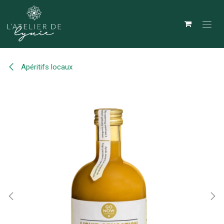
Se rendre au contenu
Apéritifs locaux