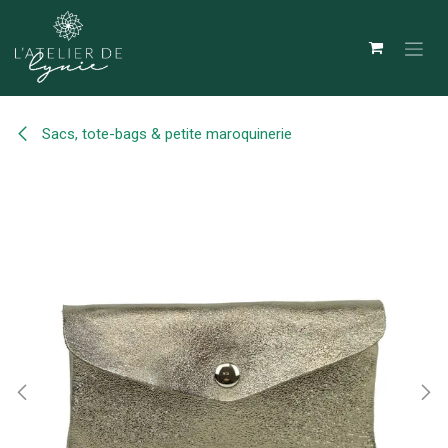
Se rendre au contenu
Sacs, tote-bags & petite maroquinerie