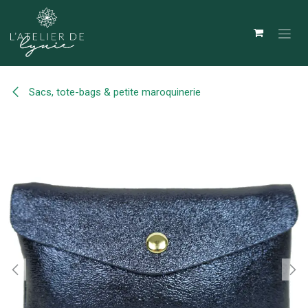
Se rendre au contenu
Sacs, tote-bags & petite maroquinerie