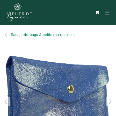
Se rendre au contenu
Sacs, tote-bags & petite maroquinerie