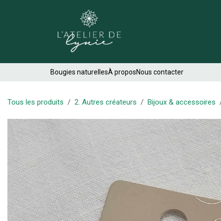
Se rendre au contenu
Créations
Bougies naturelles
À propos
Nous contacter
Tous les produits
2. Autres créateurs
Bijoux & accessoires