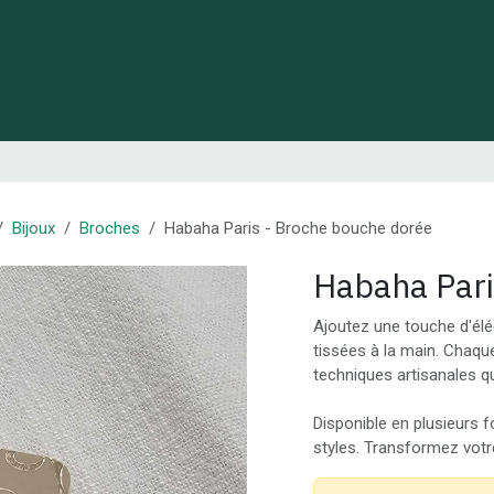
 de Lynie
Créations de créateurs locaux
Idées cadeaux
Bijoux
Broches
Habaha Paris - Broche bouche dorée
Habaha Pari
Ajoutez une touche d'élé
tissées à la main. Chaque
techniques artisanales qui
Disponible en plusieurs 
styles. Transformez votre