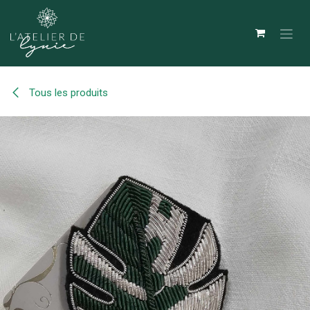
Se rendre au contenu
Tous les produits