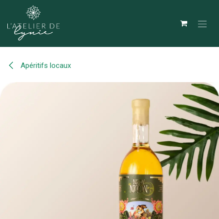
Se rendre au contenu
Apéritifs locaux