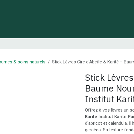
 de Lynie
Créations de créateurs locaux
Idées cadeaux
aumes & soins naturels
Stick Lèvres Cire d'Abeille & Karité – Baum
Stick Lèvres
Baume Nourr
Institut Kari
Offrez à vos lèvres un s
Karité Institut Karité Pa
d'abricot et calendula, il
gercées. Sa texture fonda