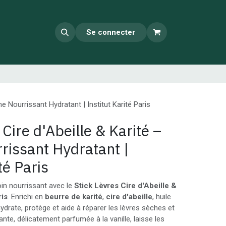
Se connecter
e Nourrissant Hydratant | Institut Karité Paris
 Cire d'Abeille & Karité –
issant Hydratant |
té Paris
oin nourrissant avec le
Stick Lèvres Cire d'Abeille &
ris
. Enrichi en
beurre de karité
,
cire d'abeille
, huile
 hydrate, protège et aide à réparer les lèvres sèches et
nte, délicatement parfumée à la vanille, laisse les