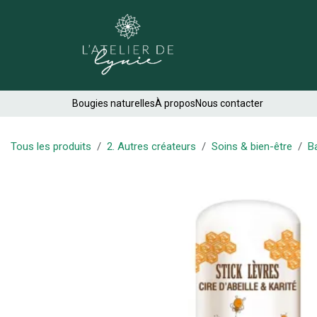
Se rendre au contenu
Créations
Bougies naturelles
À propos
Nous contacter
Tous les produits
2. Autres créateurs
Soins & bien-être
B