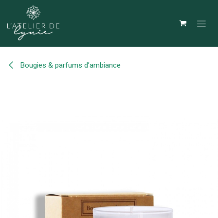
Se rendre au contenu
Bougies & parfums d’ambiance