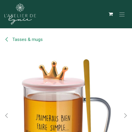
Se rendre au contenu
Tasses & mugs