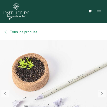
Se rendre au contenu
Tous les produits