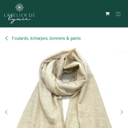
Se rendre au contenu
Foulards, écharpes, bonnets & gants