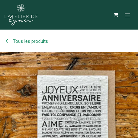
Se rendre au contenu
Tous les produits