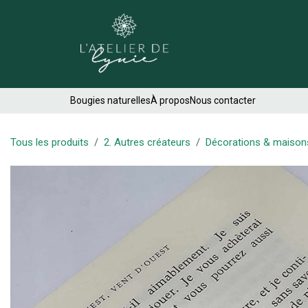
Se rendre au contenu
Créations
Bougies naturelles
À propos
Nous contacter
Tous les produits
2. Autres créateurs
Décorations & maison