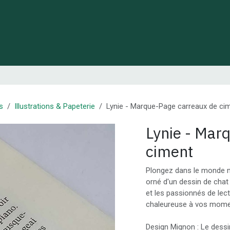
 de Lynie
Créations de créateurs locaux
Idées cadeaux
s
Illustrations & Papeterie
Lynie - Marque-Page carreaux de ci
Lynie - Mar
ciment
Plongez dans le monde m
orné d'un dessin de chat
et les passionnés de lec
chaleureuse à vos momen
Design Mignon : Le dessin