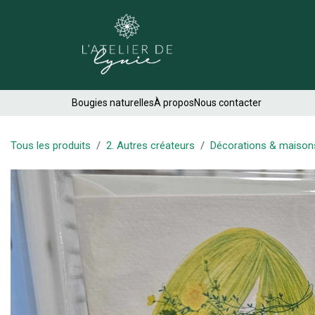
Se rendre au contenu
Créations
Bougies naturelles
À propos
Nous contacter
Tous les produits
2. Autres créateurs
Décorations & maison