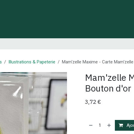
 de Lynie
Créations de créateurs locaux
Idées cadeaux
s
Illustrations & Papeterie
Mam'zelle Maxime - Carte Mam'zelle
Mam'zelle M
Bouton d'or
3,72
€
Ajou