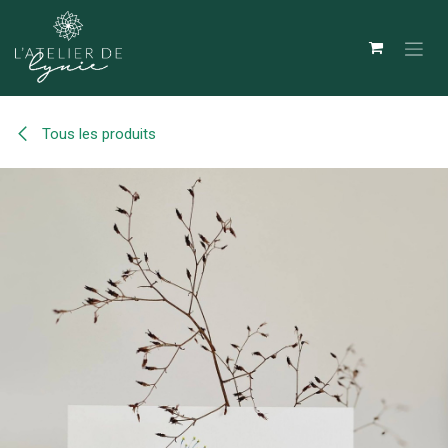
Se rendre au contenu
Tous les produits