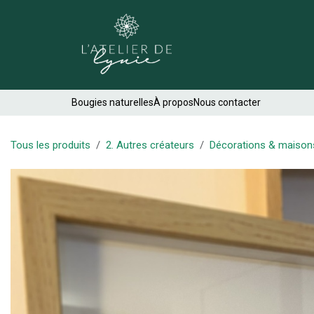
Se rendre au contenu
Créations
Bougies naturelles
À propos
Nous contacter
Tous les produits
2. Autres créateurs
Décorations & maison