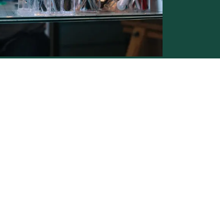
Conditions générales de vente -
Politique vie privée