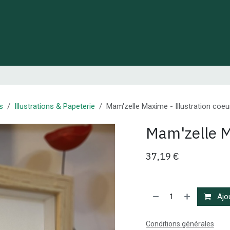
 de Lynie
Créations de créateurs locaux
Idées cadeaux
s
Illustrations & Papeterie
Mam'zelle Maxime - Illustration coeu
Mam'zelle M
37,19
€
Ajou
Conditions générales