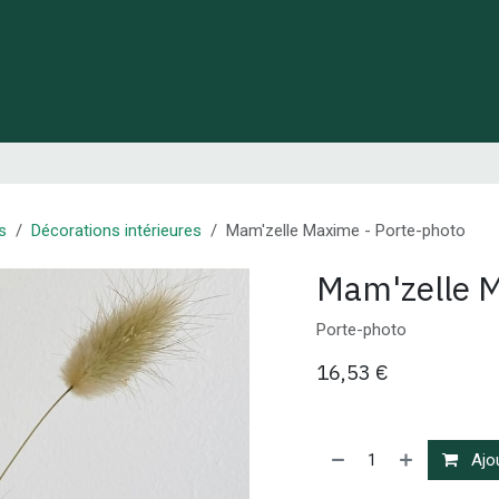
 de Lynie
Créations de créateurs locaux
Idées cadeaux
s
Décorations intérieures
Mam'zelle Maxime - Porte-photo
Mam'zelle M
Porte-photo
16,53
€
Ajou