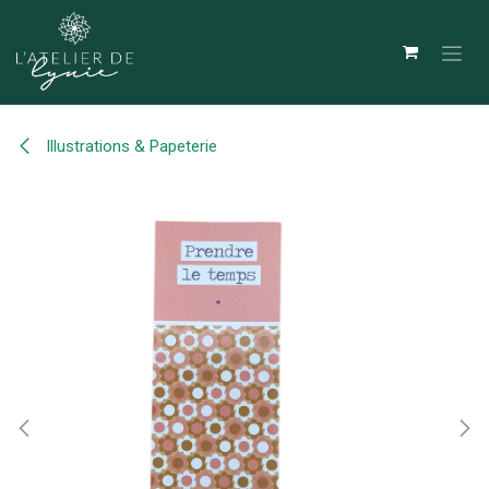
Se rendre au contenu
Illustrations & Papeterie