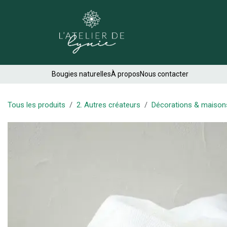
Se rendre au contenu
Créations
Bougies naturelles
À propos
Nous contacter
Tous les produits
2. Autres créateurs
Décorations & maison