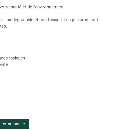
votre santé et de l’environnement
tale, biodégradable et non toxique. Les parfums sont
tes.
nces toxiques
onite
ter au panier