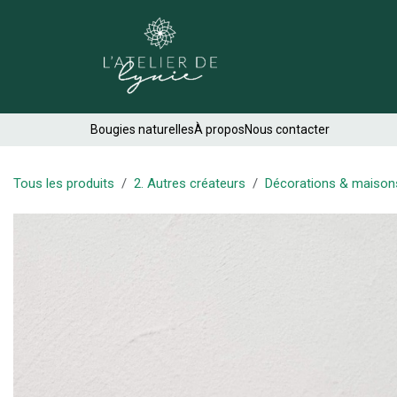
Se rendre au contenu
Créations
Bougies naturelles
À propos
Nous contacter
Tous les produits
2. Autres créateurs
Décorations & maison