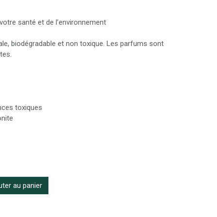
votre santé et de l’environnement
tale, biodégradable et non toxique. Les parfums sont
tes.
nces toxiques
onite
ter au panier