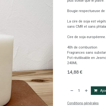
plus solide que le plâtre.
Bougie respectueuse de 
La cire de soja est végé
sans CMR et sans phtala
Cire de soja européenne.
40h de combustion
Fragrances sans substa
Pot réutilisable en Jesm
240ML
14,88
€
Ajou
Conditions générales