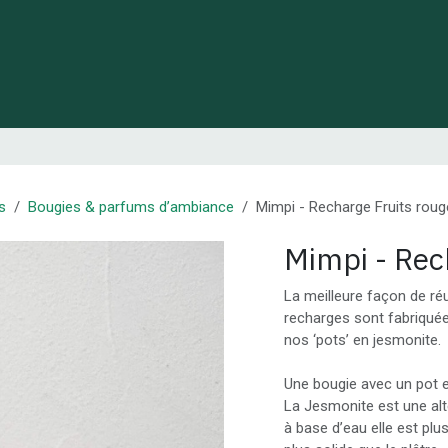
 de Lynie
Créations de créateurs locaux
Idées cadeaux
s
Bougies & parfums d’ambiance
Mimpi - Recharge Fruits rou
Mimpi - Rec
La meilleure façon de réu
recharges sont fabriquée
nos ‘pots’ en jesmonite.
Une bougie avec un pot 
La Jesmonite est une alt
à base d’eau elle est plu