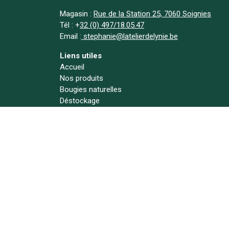
Magasin :
Rue de la Station 25, 7060 Soignies
Tél :
+
32 (0) 497/18.05.47
Email :
stephanie@latelierdelynie.be
Liens utiles
Accueil
Nos produits
Bougies naturelles
Déstockage
A propos
Actualités
Contact
Suivez-nous !