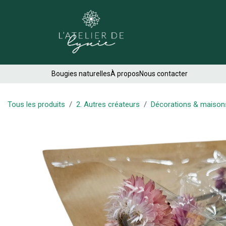
Se rendre au contenu
Créations
Bougies naturelles
À propos
Nous contacter
Tous les produits
2. Autres créateurs
Décorations & maison