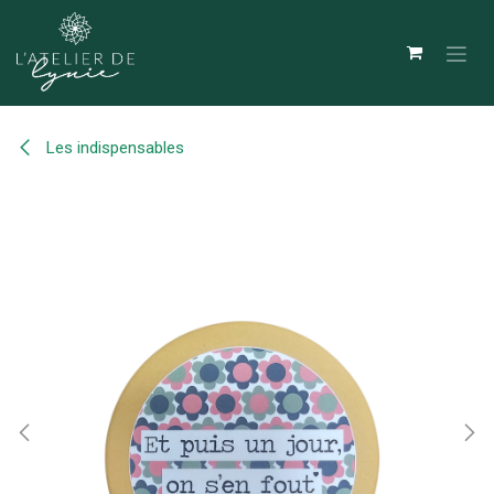
Se rendre au contenu
Les indispensables