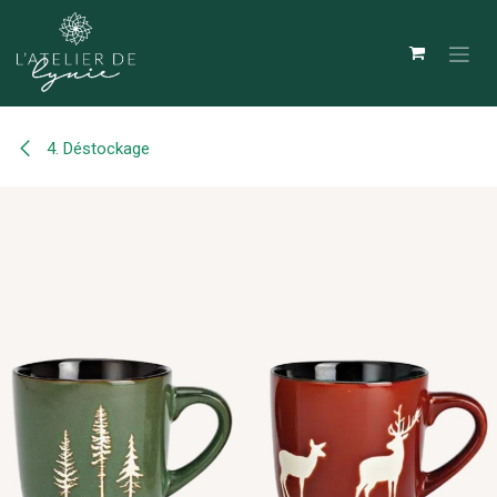
Se rendre au contenu
4. Déstockage