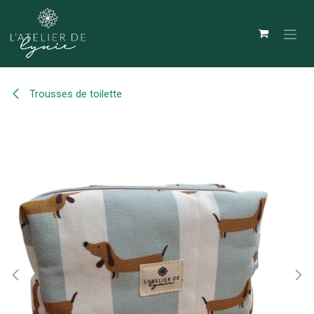
Se rendre au contenu
Trousses de toilette