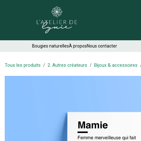
Se rendre au contenu
Créations
Bougies naturelles
À propos
Nous contacter
Tous les produits
2. Autres créateurs
Bijoux & accessoires