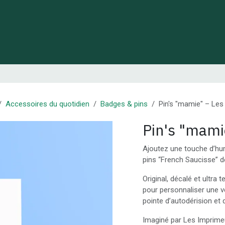
 de Lynie
Créations de créateurs locaux
Idées cadeaux
Accessoires du quotidien
Badges & pins
Pin's "mamie" – Le
Pin's "mami
Ajoutez une touche d’hu
pins “French Saucisse” 
Original, décalé et ultra 
pour personnaliser une v
pointe d’autodérision et d
Imaginé par Les Imprimeus