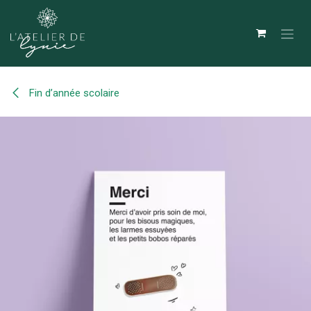
Se rendre au contenu
Fin d’année scolaire