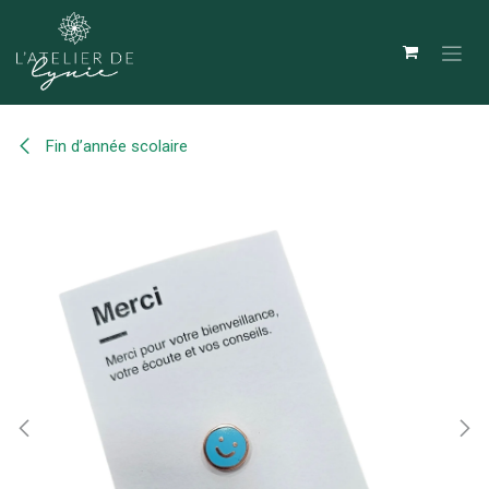
Se rendre au contenu
Fin d’année scolaire