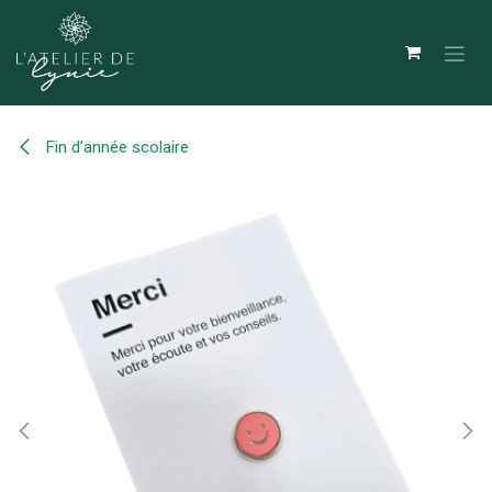
Se rendre au contenu
Fin d’année scolaire