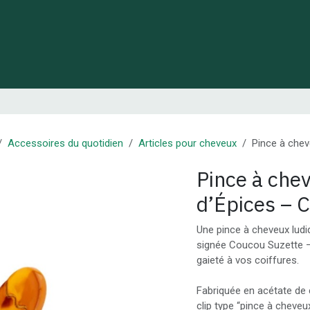
 de Lynie
Créations de créateurs locaux
Idées cadeaux
Accessoires du quotidien
Articles pour cheveux
Pince à che
Pince à ch
d’Épices – 
Une pince à cheveux ludi
signée Coucou Suzette — 
gaieté à vos coiffures.
Fabriquée en acétate de c
clip type “pince à cheveu