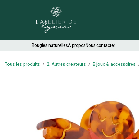
Se rendre au contenu
Créations
Bougies naturelles
À propos
Nous contacter
Tous les produits
2. Autres créateurs
Bijoux & accessoires