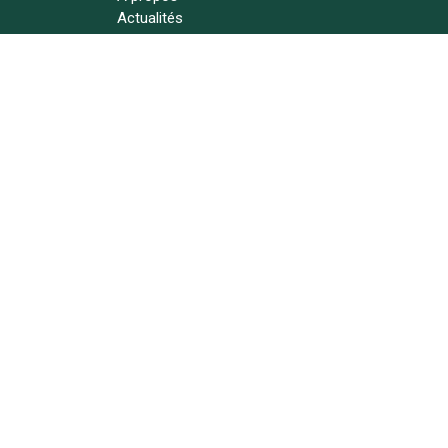
Actualités
Contact
Suivez-nous !
Copyright © L'atelier de Lynie