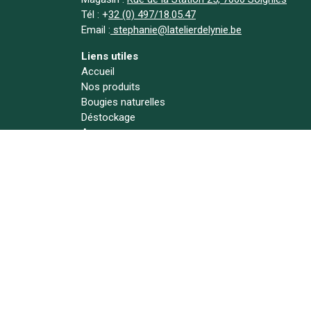
Tél :
+
32 (0) 497/18.05.47
Email :
stephanie@latelierdelynie.be
Liens utiles
Accueil
Nos produits
Bougies naturelles
Déstockage
A propos
Actualités
Contact
Suivez-nous !