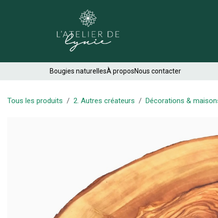
Se rendre au contenu
Créations
Bougies naturelles
À propos
Nous contacter
Tous les produits
2. Autres créateurs
Décorations & maison