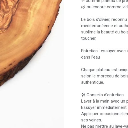
✨ comme plateau de prés
🌿 ou encore comme vide
Le bois d’olivier, reconn
méditerranéenne et authen
sublime la beauté du bois
toucher.
Entretien : essuyer avec
dans l’eau
Chaque plateau est uniqu
selon le morceau de bois,
authentique.
🛠️ Conseils d’entretien
Laver à la main avec un p
Essuyer immédiatement a
Appliquer occasionnelleme
ses veines.
Ne pas mettre au lave-vai