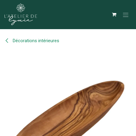
Se rendre au contenu
Décorations intérieures