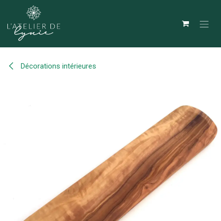
Se rendre au contenu
Décorations intérieures