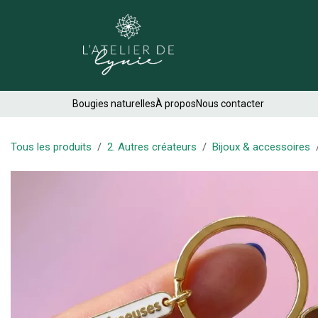
Se rendre au contenu
Créations
Bougies naturelles
À propos
Nous contacter
Tous les produits
2. Autres créateurs
Bijoux & accessoires