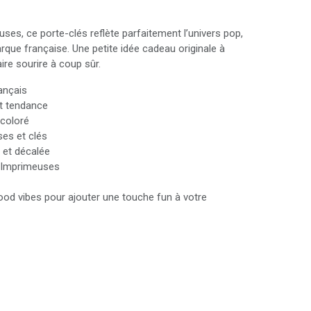
ses, ce porte-clés reflète parfaitement l’univers pop,
arque française. Une petite idée cadeau originale à
aire sourire à coup sûr.
ançais
t tendance
 coloré
ses et clés
 et décalée
 Imprimeuses
ood vibes pour ajouter une touche fun à votre