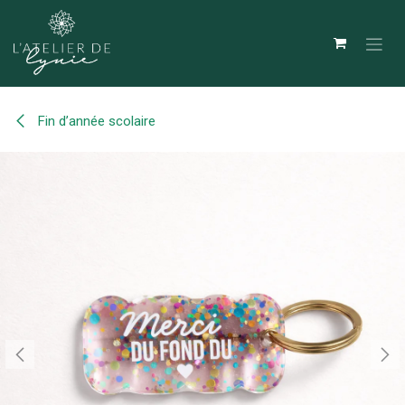
Se rendre au contenu
Fin d’année scolaire