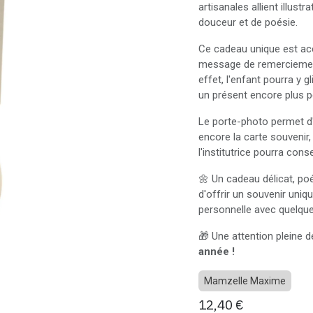
artisanales allient illust
douceur et de poésie.
Ce cadeau unique est acc
message de remerciement
effet, l'enfant pourra y g
un présent encore plus p
Le porte-photo permet d
encore la carte souvenir,
l'institutrice pourra con
🌼 Un cadeau délicat, po
d'offrir un souvenir uniq
personnelle avec quelques
🎁 Une attention pleine 
année !
Mamzelle Maxime
12,40
€