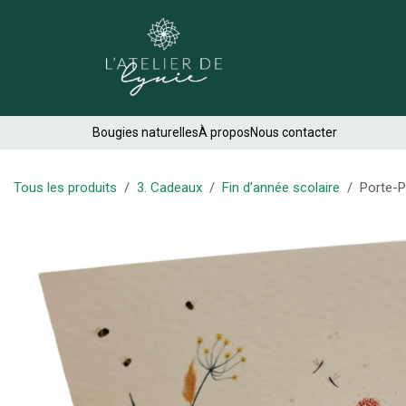
Se rendre au contenu
Créations
Bougies naturelles
À propos
Nous contacter
Tous les produits
3. Cadeaux
Fin d’année scolaire
Porte-P