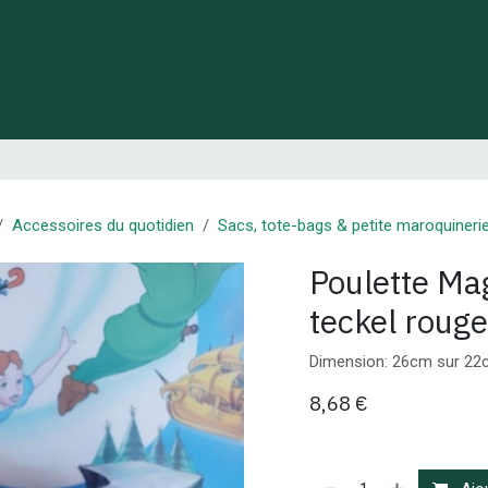
 de Lynie
Créations de créateurs locaux
Idées cadeaux
Accessoires du quotidien
Sacs, tote-bags & petite maroquineri
Poulette Mag
teckel rouge
Dimension: 26cm sur 2
8,68
€