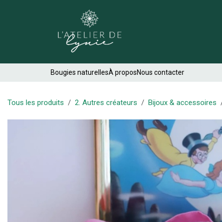
Se rendre au contenu
Créations
Bougies naturelles
À propos
Nous contacter
Tous les produits
2. Autres créateurs
Bijoux & accessoires