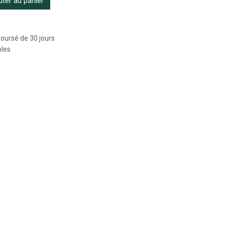
ter au panier
boursé de 30 jours
bles