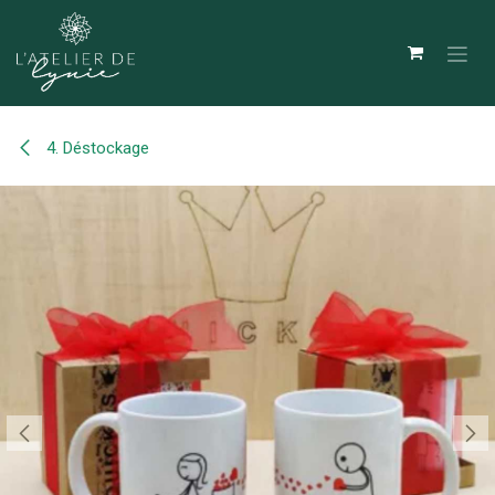
Se rendre au contenu
4. Déstockage