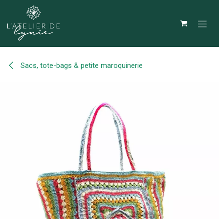
Se rendre au contenu
Sacs, tote-bags & petite maroquinerie