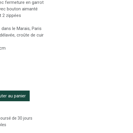
ec fermeture en garrot
avec bouton aimanté
t 2 zippées
dans le Marais, Paris
 délavée, croûte de cuir
 cm
ter au panier
boursé de 30 jours
bles