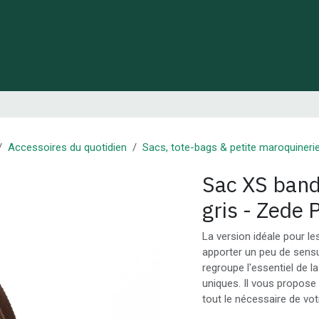
 de Lynie
Créations de créateurs locaux
Idées cadeaux
Accessoires du quotidien
Sacs, tote-bags & petite maroquineri
Sac XS band
gris - Zede 
La version idéale pour le
apporter un peu de sensu
regroupe l'essentiel de l
uniques. Il vous propos
tout le nécessaire de vot