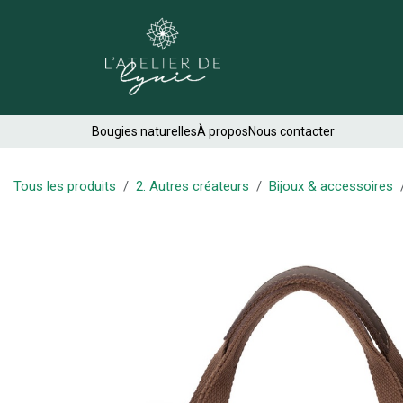
Se rendre au contenu
Créations
Bougies naturelles
À propos
Nous contacter
Tous les produits
2. Autres créateurs
Bijoux & accessoires