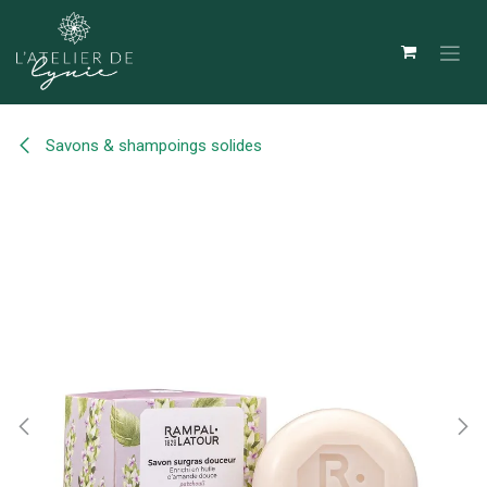
Se rendre au contenu
Savons & shampoings solides