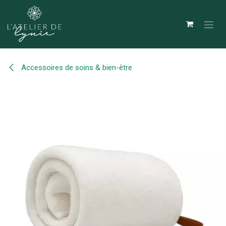
Se rendre au contenu
Accessoires de soins & bien-être