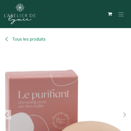
Se rendre au contenu
Tous les produits