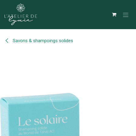
Se rendre au contenu
Savons & shampoings solides