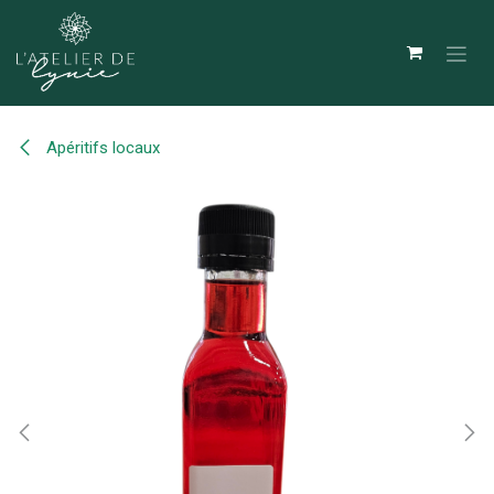
Se rendre au contenu
Apéritifs locaux